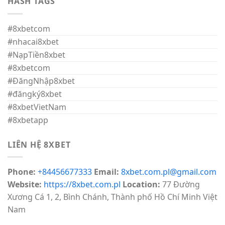
HASH TAGS
#8xbetcom
#nhacai8xbet
#NạpTiền8xbet
#8xbetcom
#ĐăngNhập8xbet
#đăngký8xbet
#8xbetVietNam
#8xbetapp
LIÊN HỆ 8XBET
Phone:
+84456677333
Email:
8xbet.com.pl@gmail.com
Website:
https://8xbet.com.pl
Location:
77 Đường
Xương Cá 1, 2, Bình Chánh, Thành phố Hồ Chí Minh Việt
Nam