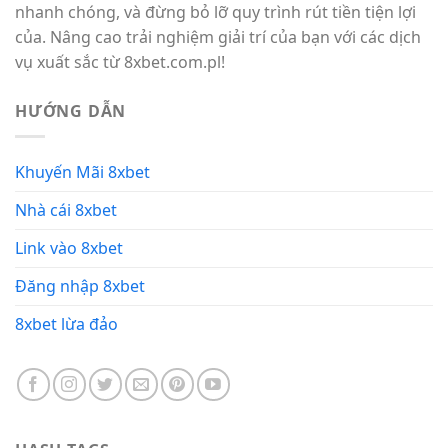
nhanh chóng, và đừng bỏ lỡ quy trình rút tiền tiện lợi
của. Nâng cao trải nghiệm giải trí của bạn với các dịch
vụ xuất sắc từ 8xbet.com.pl!
HƯỚNG DẪN
Khuyến Mãi 8xbet
Nhà cái 8xbet
Link vào 8xbet
Đăng nhập 8xbet
8xbet lừa đảo