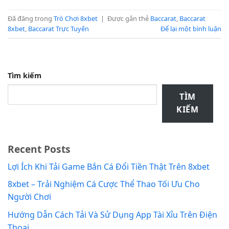
Đã đăng trong
Trò Chơi 8xbet
|
Được gắn thẻ
Baccarat
,
Baccarat
8xbet
,
Baccarat Trực Tuyến
Để lại một bình luận
Tìm kiếm
TÌM
KIẾM
Recent Posts
Lợi Ích Khi Tải Game Bắn Cá Đổi Tiền Thật Trên 8xbet
8xbet – Trải Nghiệm Cá Cược Thể Thao Tối Ưu Cho
Người Chơi
Hướng Dẫn Cách Tải Và Sử Dụng App Tài Xỉu Trên Điện
Thoại