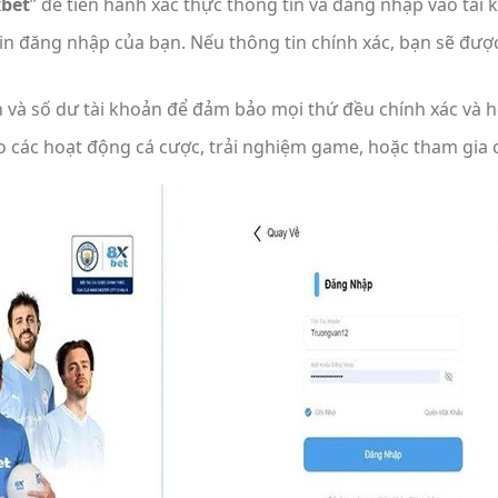
bet
” để tiến hành xác thực thông tin và đăng nhập vào tài 
tin đăng nhập của bạn. Nếu thông tin chính xác, bạn sẽ đư
ân và số dư tài khoản để đảm bảo mọi thứ đều chính xác và
o các hoạt động cá cược, trải nghiệm game, hoặc tham gia 