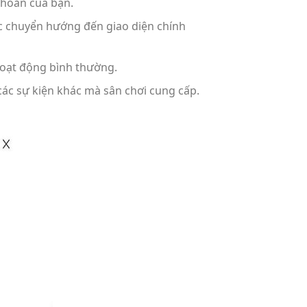
khoản của bạn.
ợc chuyển hướng đến giao diện chính
 hoạt động bình thường.
các sự kiện khác mà sân chơi cung cấp.