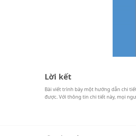
Lời kết
Bài viết trình bày một hướng dẫn chi tiế
được. Với thông tin chi tiết này, mọi ng