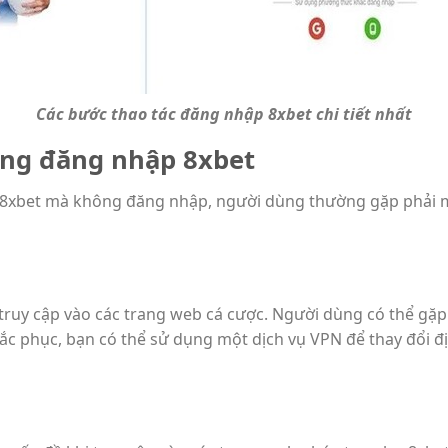
Các bước thao tác đăng nhập 8xbet chi tiết nhất
ông đăng nhập 8xbet
 8xbet mà không đăng nhập, người dùng thường gặp phải một
 truy cập vào các trang web cá cược. Người dùng có thể gặp 
ắc phục, bạn có thể sử dụng một dịch vụ VPN để thay đổi đị