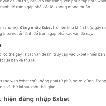
 các vấn đề khi truy cập vào các trang web phức tạp như 8x
a mình để tránh gặp phải các lỗi không mong muốn.
làm cho việc
đăng nhập 8xbet
trở nên khó khăn hoặc gây r
 Internet ổn định để tránh gặp phải các vấn đề này.
e
hời có thể gây ra các vấn đề khi truy cập vào 8xbet khiến 
t của bạn và thử lại.
ủa trang web 8xbet chứ không phải từ phía người dùng. Tron
g, và thử lại sau một thời gian.
c hiện đăng nhập 8xbet