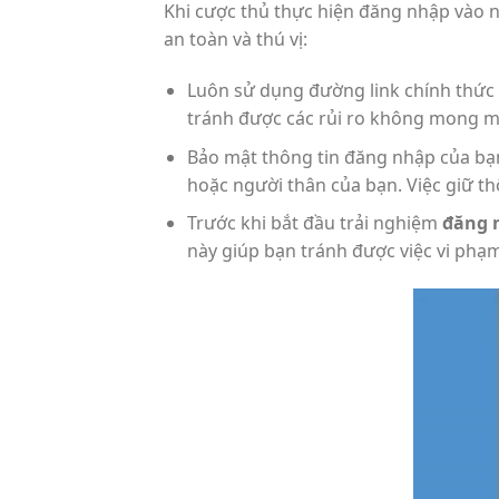
Khi cược thủ thực hiện đăng nhập vào n
an toàn và thú vị:
Luôn sử dụng đường link chính thức 
tránh được các rủi ro không mong mu
Bảo mật thông tin đăng nhập của bạn 
hoặc người thân của bạn. Việc giữ th
Trước khi bắt đầu trải nghiệm
đăng 
này giúp bạn tránh được việc vi phạm