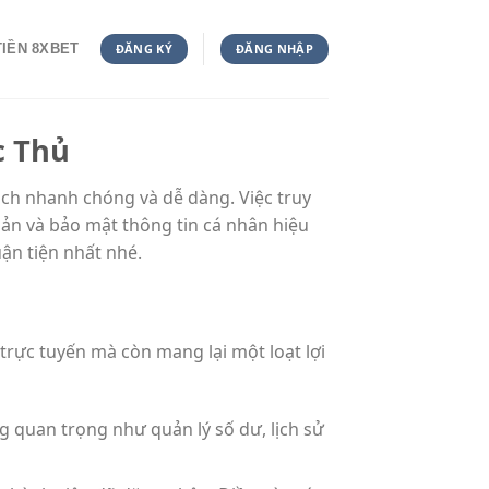
TIỀN 8XBET
ĐĂNG KÝ
ĐĂNG NHẬP
c Thủ
ch nhanh chóng và dễ dàng. Việc truy
oản và bảo mật thông tin cá nhân hiệu
uận tiện nhất nhé.
trực tuyến mà còn mang lại một loạt lợi
g quan trọng như quản lý số dư, lịch sử