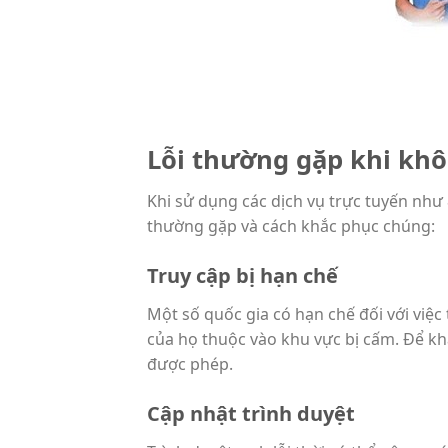
Lỗi thường gặp khi kh
Khi sử dụng các dịch vụ trực tuyến như
thường gặp và cách khắc phục chúng:
Truy cập bị hạn chế
Một số quốc gia có hạn chế đối với việc
của họ thuộc vào khu vực bị cấm. Để kh
được phép.
Cập nhật trình duyệt