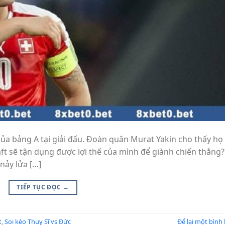
của bảng A tại giải đấu. Đoàn quân Murat Yakin cho thấy họ 
ft sẽ tận dụng được lợi thế của mình để giành chiến thắng?
 nảy lửa […]
TIẾP TỤC ĐỌC
→
t
,
Soi kèo Thuỵ Sĩ vs Đức
Để lại một bình 