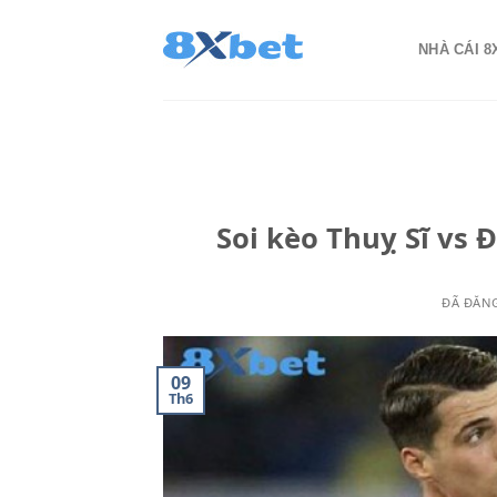
Chuyển
đến
NHÀ CÁI 8
nội
dung
Soi kèo Thuỵ Sĩ vs 
ĐÃ ĐĂN
09
Th6