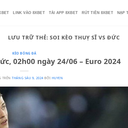
XBET
LINK VÀO 8XBET
TẢI APP 8XBET
RÚT TIỀN 8XBET
NẠP 
LƯU TRỮ THẺ:
SOI KÈO THUỴ SĨ VS ĐỨC
KÈO BÓNG ĐÁ
Đức, 02h00 ngày 24/06 – Euro 2024
G TRÊN
THÁNG SÁU 9, 2024
BỞI
HUYEN