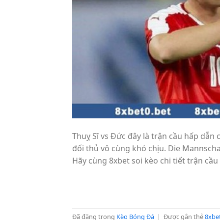
Thuỵ Sĩ vs Đức đây là trận cầu hấp dẫn 
đối thủ vô cùng khó chịu. Die Mannscha
Hãy cùng 8xbet soi kèo chi tiết trận cầu
Đã đăng trong
Kèo Bóng Đá
|
Được gắn thẻ
8xbe