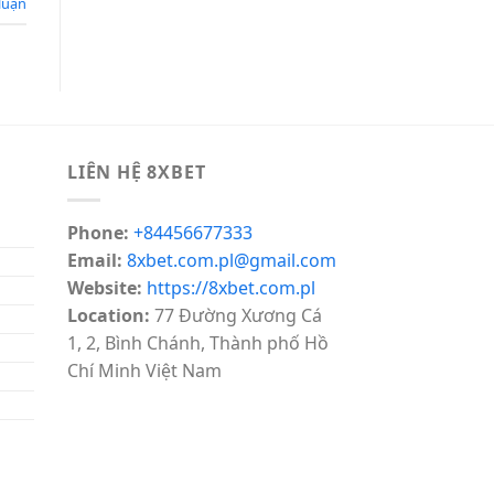
luận
LIÊN HỆ 8XBET
Phone:
+84456677333
Email:
8xbet.com.pl@gmail.com
Website:
https://8xbet.com.pl
Location:
77 Đường Xương Cá
1, 2, Bình Chánh, Thành phố Hồ
Chí Minh Việt Nam