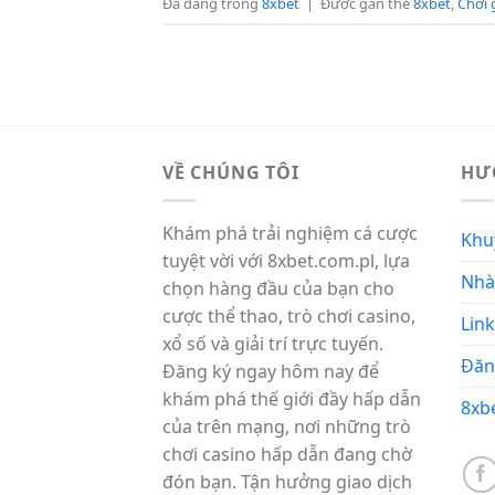
Đã đăng trong
8xbet
|
Được gắn thẻ
8xbet
,
Chơi 
VỀ CHÚNG TÔI
HƯ
Khám phá trải nghiệm cá cược
Khu
tuyệt vời với 8xbet.com.pl, lựa
Nhà
chọn hàng đầu của bạn cho
cược thể thao, trò chơi casino,
Link
xổ số và giải trí trực tuyến.
Đăn
Đăng ký ngay hôm nay để
khám phá thế giới đầy hấp dẫn
8xb
của trên mạng, nơi những trò
chơi casino hấp dẫn đang chờ
đón bạn. Tận hưởng giao dịch