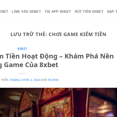
XBET
LINK VÀO 8XBET
TẢI APP 8XBET
RÚT TIỀN 8XBET
NẠP 
LƯU TRỮ THẺ:
CHƠI GAME KIẾM TIỀN
8XBET
m Tiền Hoạt Động – Khám Phá Nền
g Game Của 8xbet
 TRÊN
THÁNG CHÍN 2, 2024
BỞI
HUYEN