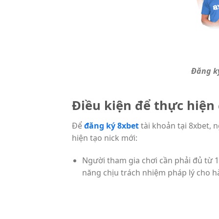
Đăng ký
Điều kiện để thực hiện 
Để
đăng ký 8xbet
tài khoản tại 8xbet, n
hiện tạo nick mới:
Người tham gia chơi cần phải đủ từ 1
năng chịu trách nhiệm pháp lý cho h