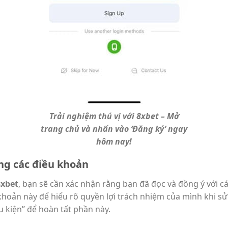
Trải nghiệm thú vị với 8xbet – Mở
trang chủ và nhấn vào ‘Đăng ký’ ngay
hôm nay!
ng các điều khoản
8xbet
, bạn sẽ cần xác nhận rằng bạn đã đọc và đồng ý với cá
khoản này để hiểu rõ quyền lợi trách nhiệm của mình khi sử
u kiện” để hoàn tất phần này.