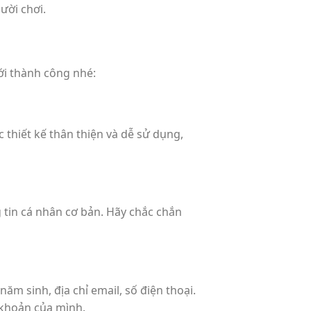
ười chơi.
mới thành công nhé:
c thiết kế thân thiện và dễ sử dụng,
 tin cá nhân cơ bản. Hãy chắc chắn
ăm sinh, địa chỉ email, số điện thoại.
 khoản của mình.