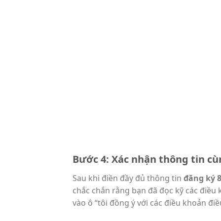
Bước 4: Xác nhận thông tin cù
Sau khi điền đầy đủ thông tin
đăng ký 
chắc chắn rằng bạn đã đọc kỹ các điều 
vào ô “tôi đồng ý với các điều khoản điề