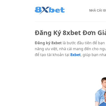
Chuyển
đến
NHÀ CÁI 8
nội
dung
Đăng Ký 8xbet Đơn Gi
Đăng ký 8xbet
là bước đầu tiên để bạn 
năng ưu việt, nhà cái mang đến cho ngư
để tạo tài khoản tại
8xbet
, giúp bạn nh