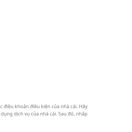
c điều khoản điều kiện của nhà cái. Hãy
 dụng dịch vụ của nhà cái. Sau đó, nhấp