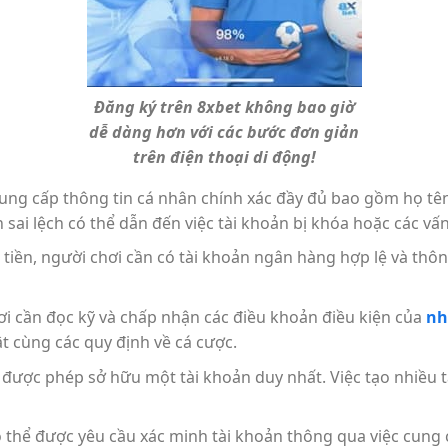
Đăng ký trên 8xbet không bao giờ
dễ dàng hơn với các bước đơn giản
trên điện thoại di động!
cung cấp thông tin cá nhân chính xác đầy đủ bao gồm họ tên
n sai lệch có thể dẫn đến việc tài khoản bị khóa hoặc các vấ
 tiền, người chơi cần có tài khoản ngân hàng hợp lệ và thôn
ơi cần đọc kỹ và chấp nhận các điều khoản điều kiện của
nh
t cùng các quy định về cá cược.
 được phép sở hữu một tài khoản duy nhất. Việc tạo nhiều t
ó thể được yêu cầu xác minh tài khoản thông qua việc cung 