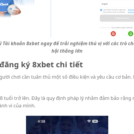
 Tài khoản 8xbet ngay để trải nghiệm thú vị với các trò ch
hội thắng lớn
đăng ký 8xbet chi tiết
gười chơi cần tuân thủ một số điều kiện và yêu cầu cơ bản. D
8 tuổi trở lên. Đây là quy định pháp lý nhằm đảm bảo rằng
ành vi của mình.