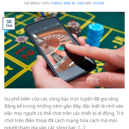
ĐÃ ĐĂNG TRÊN
THÁNG TÁM 30, 2024
BỞI
HUYEN
30
Th8
Sự phổ biến của các sòng bạc trực tuyến đã gia tăng
đáng kể trong những năm gần đây, đặc biệt là nhờ vào
việc mọi người có thể chơi trên các thiết bị di động. Trò
chơi trên điện thoại đã cách mạng hóa cách mà mọi
người tham gia vào các sòng bạc, […]