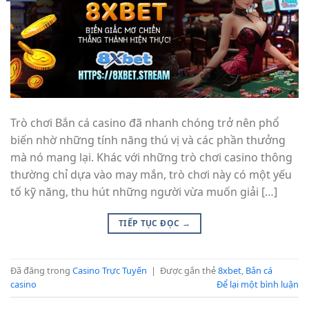
Trò chơi Bắn cá casino đã nhanh chóng trở nên phổ
biến nhờ những tính năng thú vị và các phần thưởng
mà nó mang lại. Khác với những trò chơi casino thông
thường chỉ dựa vào may mắn, trò chơi này có một yếu
tố kỹ năng, thu hút những người vừa muốn giải […]
TIẾP TỤC ĐỌC
→
Đã đăng trong
Casino Trực Tuyến
|
Được gắn thẻ
8xbet
,
Bắn cá
casino
Để lại một bình luận