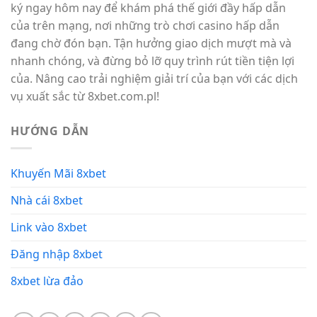
ký ngay hôm nay để khám phá thế giới đầy hấp dẫn
của trên mạng, nơi những trò chơi casino hấp dẫn
đang chờ đón bạn. Tận hưởng giao dịch mượt mà và
nhanh chóng, và đừng bỏ lỡ quy trình rút tiền tiện lợi
của. Nâng cao trải nghiệm giải trí của bạn với các dịch
vụ xuất sắc từ 8xbet.com.pl!
HƯỚNG DẪN
Khuyến Mãi 8xbet
Nhà cái 8xbet
Link vào 8xbet
Đăng nhập 8xbet
8xbet lừa đảo