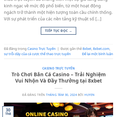
kinh ngạc về mức độ phổ biến, từ một hoạt động
ngách trở thành một hiện tượng toàn cầu chính thống.
Với sự phát triển của các nền tảng kỹ thuật số […]
TIẾP TỤC ĐỌC
→
Đã đăng trong
Casino Trực Tuyến
|
Được gắn thẻ
8xbet
,
8xbet.com
,
sự trỗi dậy của cá cược thể thao trực tuyến
Để lại một bình luận
CASINO TRỰC TUYẾN
Trò Chơi Bắn Cá Casino – Trải Nghiệm
Vui Nhộn Và Đầy Thưởng tại 8xbet
ĐÃ ĐĂNG TRÊN
THÁNG TÁM 30, 2024
BỞI
HUYEN
30
Th8