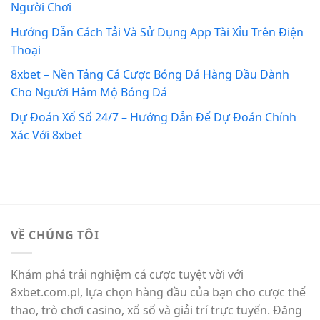
Người Chơi
Hướng Dẫn Cách Tải Và Sử Dụng App Tài Xỉu Trên Điện
Thoại
8xbet – Nền Tảng Cá Cược Bóng Dá Hàng Dầu Dành
Cho Người Hâm Mộ Bóng Dá
Dự Đoán Xổ Số 24/7 – Hướng Dẫn Để Dự Đoán Chính
Xác Với 8xbet
VỀ CHÚNG TÔI
Khám phá trải nghiệm cá cược tuyệt vời với
8xbet.com.pl, lựa chọn hàng đầu của bạn cho cược thể
thao, trò chơi casino, xổ số và giải trí trực tuyến. Đăng